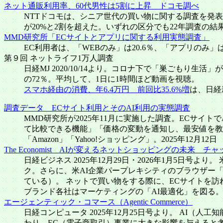
ネット通販利用率、60代男性は5割に上昇 ドコモ調べ
NTTドコモは、シニア世代の買い物に関する調査を発表し
が20%と2割を超えた。いずれの区分でも22年調査の結
MMD研究所「ECサイトとアプリに関する利用実態調査」
EC利用者は、「WEBのみ」は20.6％、「アプリのみ」は
第９回 ネットライフ1万人調査
日経MJ 2020/10/14より。コロナ下で「巣ごも
の72％。平均して、1日に1時間ほど動画を視聴。
スマホ経由の消費、年6.4万円 前回比35.6%増
は、日経新
調査データ ECサイト利用とそのAI利用の実態調査
MMD研究所が2025年11月に実施した調査。ECサイ
て比較できる機能」「価格の変動を通知し、最安値を教
「Amazon」「Yahoo!ショッピング」。2025年12月12日
The Economist AIが変えるネットショッピングの未来 
日経ビジネス 2025年12月29日・2026年1月5
ク。さらに、米AI企業パープレキシティのブラウザー「
ている）。 ネットで買い物をする際に、ECサイトを
ブランド各社はマーケティングの「AI最適化」を図る
エージェンティック・コマース（Agentic Commerce）
日経コンピュータ 2025年12月25日号より。 AI
わり、EC（電子商取引）事業に大きな影響を与えると