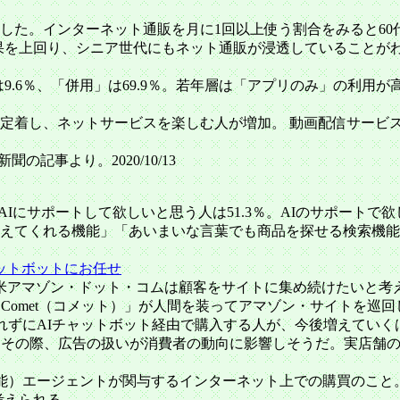
た。インターネット通販を月に1回以上使う割合をみると60代男性
果を上回り、シニア世代にもネット通販が浸透していることがわか
9.6％、「併用」は69.9％。若年層は「アプリのみ」の利用が高い
り生活」が定着し、ネットサービスを楽しむ人が増加。 動画配信サ
聞の記事より。2020/10/13
トでAIにサポートして欲しいと思う人は51.3％。AIのサポー
えてくれる機能」「あいまいな言葉でも商品を探せる検索機能」
チャットボットにお任せ
日号より。 米アマゾン・ドット・コムは顧客をサイトに集め続けたい
Comet（コメット）」が人間を装ってアマゾン・サイトを巡
訪れずにAIチャットボット経由で購入する人が、今後増えてい
。その際、広告の扱いが消費者の動向に影響しそうだ。実店舗
（人工知能）エージェントが関与するインターネット上での購買の
考えられる。