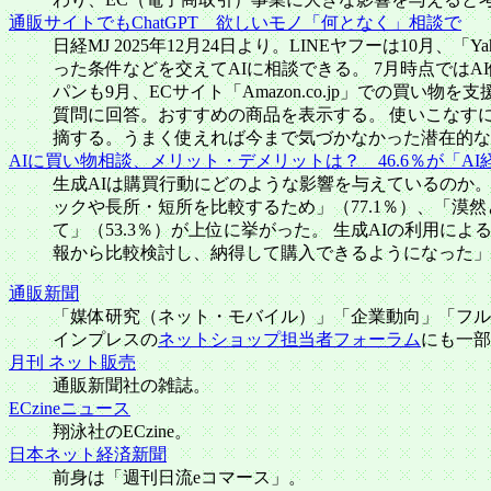
通販サイトでもChatGPT 欲しいモノ「何となく」相談で
日経MJ 2025年12月24日より。LINEヤフーは1
った条件などを交えてAIに相談できる。 7月時点では
パンも9月、ECサイト「Amazon.co.jp」での
質問に回答。おすすめの商品を表示する。 使いこなす
摘する。うまく使えれば今まで気づかなかった潜在的な
AIに買い物相談、メリット・デメリットは？ 46.6％が「A
生成AIは購買行動にどのような影響を与えているのか
ックや長所・短所を比較するため」（77.1％）、「漠
て」（53.3％）が上位に挙がった。 生成AIの利用
報から比較検討し、納得して購入できるようになった」（54
通販新聞
「媒体研究（ネット・モバイル）」「企業動向」「フル
インプレスの
ネットショップ担当者フォーラム
にも一部
月刊 ネット販売
通販新聞社の雑誌。
ECzineニュース
翔泳社のECzine。
日本ネット経済新聞
前身は「週刊日流eコマース」。