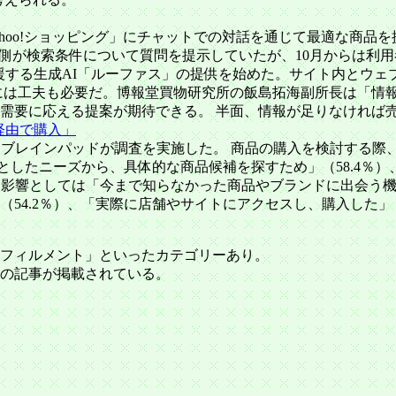
0月、「Yahoo!ショッピング」にチャットでの対話を通じて最適
AI側が検索条件について質問を提示していたが、10月からは利
買い物を支援する生成AI「ルーファス」の提供を始めた。サイト内
には工夫も必要だ。博報堂買物研究所の飯島拓海副所長は「情
需要に応える提案が期待できる。 半面、情報が足りなければ
I経由で購入」
。ブレインパッドが調査を実施した。 商品の購入を検討する際
然としたニーズから、具体的な商品候補を探すため」（58.4％
による影響としては「今まで知らなかった商品やブランドに出会う機
.2％）、「実際に店舗やサイトにアクセスし、購入した」（46.6％
フィルメント」といったカテゴリーあり。
の記事が掲載されている。