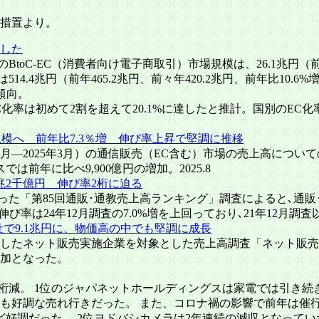
措置より。
ました
のBtoC-EC（消費者向け電子商取引）市場規模は、26.1兆円（前年
.4兆円（前年465.2兆円、前々年420.2兆円、前年比10.6%増
加傾向。
、EC化率は初めて2割を超えて20.1%に達したと推計。国別のEC化率
円規模へ 前年比7.3％増 伸び率上昇で堅調に推移
4年4月―2025年3月）の通信販売（EC含む）市場の売上高につ
では前年に比べ9,900億円の増加。2025.8
3兆2千億円 伸び率2桁に迫る
2月に行った「第85回通販･通教売上高ランキング」調査によると､通販
｡伸び率は24年12月調査の7.0%増を上回っており､21年12月
社で9.1兆円に、物価高の中でも堅調に成長
」で実施したネット販売実施企業を対象とした売上高調査「ネット販
増加となった。
上新は2桁減。 1位のジャパネットホールディングスは家電では引
も好調な売れ行きだった。 また、コロナ禍の影響で前年は催行
ど好調だった。 2位ヨドバシカメラは2年連続の減収となって