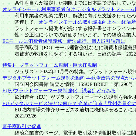
条件を自らが設定した期限までに日本語で提供していな
オンラインモール利用事業者向け デジタルプラットフォーム
利用事業者の相談に乗り、解決に向けた支援を行うための
関連して、
オンラインモールの取引環境向上へ 経済産
ラットフォーム提供者が提出する報告書とオンラインモ
性・公正性についての評価を行います。その経済産業大
ECモールに消費者保護義務 新法施行、個人取引課題に
電子商取引（EC）モール運営会社などに消費者保護義務
者被害の救済をしやすくする狙いだ。日経の記事。2022/3
特集1 プラットフォーム規制・巨大IT規制
ジュリスト 2024年11月号の特集。プラットフォー
デジタルプラットフォーム規制の動向 ―競争政策の観点から
国立国会図書館 調査と情報―ISSUE BRIEF― 第1
EUがプラットフォーマー規制強化 識者はどうみる
欧州連合（EU）がプラットフォーマーへの規制を強化する。
EUデジタルサービス法とは何か？ 企業に迫る「欧州委員会
EU域内市場の仲介サービスを適切に機能させることに
2021/03/26
電子商取引の促進
経済産業省のページ。電子商取引及び情報財取引等に関