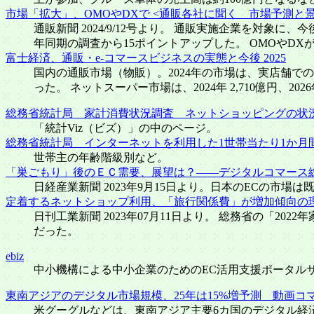
市場「拡大」、OMOやDXで <通販各社に聞く 市場予測と
通販新聞 2024/9/12号より。 通販実施企業を対
年同期の調査から15ポイントアップした。 OMOやD
富士経済、通販・e-コマースビジネスの実態と今後 2025
国内の通販市場（物販）。2024年の市場は、実店舗で
った。 ネットスーパー市場は、2024年 2,710億円、2026年予
総務省統計局 家計消費状況調査 ネットショッピングの状
「統計Viz（ビズ）」の中のページ。
総務省統計局 インターネットを利用した1世帯当たり1か月
世帯主の年齢階級別など。
「巣ごもり」後のＥＣ需要、展望は？――デジタルコマース
日経産業新聞 2023年9月15日より。日本のECの市場は
定着するネットショップ利用、「旅行関係費」が増加傾向の
日刊工業新聞 2023年07月11日より。 総務省の「2
だった。
ebiz
中小機構による中小企業のためのEC活用支援ポータルサ
東南アジアのデジタル市場規模、25年は15%増予測 動画コ
米グーグルなどは、東南アジア主要6カ国のデジタル経済の