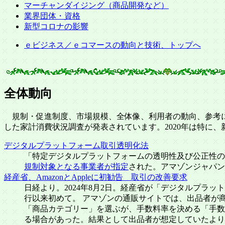
マーチャンダイジング（商品開発など）
業界団体・資格
新型コロナの影響
ｅビジネス／ｅコマースの動向と技術、トップへ
全体動向
規制・促進制度、市場規模、全体像、利用者の動向、参考に
した家計消費状況調査が発表されています。2020年は特に、
デジタルプラットフォーム取引透明化法
「特定デジタルプラットフォームの透明性及び公正性の向上
規制対象となる事業者が指定
された。アマゾンジャパン、楽天
経産省、AmazonとAppleに初勧告 取引の改善要求
日経より。2024年8月2日。経産省が「デジタルプラ
行以来初めて。 アマゾンの通販サイトでは、出品者が
「商品カテゴリー」を選ぶが、手数料率を決める「手数
る場合があった。結果として出品者が想定していたより