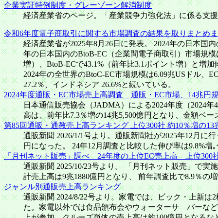
企業実証特例制度・グレーゾーン解消制度
経済産業省のページ。「産業競争力強化法」に係る支援
令和6年度電子商取引に関する市場調査の結果を取りまとめ
経済産業省が2025年8月26日に発表。 2024年の日本国内
年の日本国内のBtoB-EC（企業間電子商取引）市場規模は514
増）、BtoB-ECで43.1%（前年比3.1ポイント増）と増
2024年の全世界のBtoC-EC市場規模は6.09兆USドル
27.2％、インドネシア 26.6%と続いている。
2024年度通販・EC市場売上高調査 通販・EC市場、14兆
日本通信販売協会（JADMA）による2024年度（202
高は、前年比7.3％増の14兆5,500億円となり、金額ベース
第85回通販・通教売上高ランキング 上位300社 約10％増の1
通販新聞 2026/1/1号より。通販新聞社が2025年1
円になった。 24年12月調査と比較した伸び率は9.8%増
「月刊ネット販売」調べ 24年度の上位EC売上高 上位300
通販新聞 2025/10/23号より。 「月刊ネット販売
計売上高は9兆1880億円となり、 前年調査比で8.9％の
ジャンル別通販売上高ランキング
通販新聞 2024/8/22号より。家電では、ビック・
た。家電以外では食品頒布会やウォーターサ―バーなど
上が参加、クルーズ単体の売上高は約100億円となるな