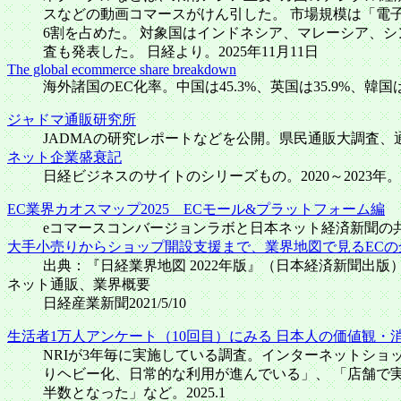
スなどの動画コマースがけん引した。 市場規模は「電子
6割を占めた。 対象国はインドネシア、マレーシア、
査も発表した。 日経より。2025年11月11日
The global ecommerce share breakdown
海外諸国のEC化率。中国は45.3%、英国は35.9%、韓国は30.1%。EC売上
ジャドマ通販研究所
JADMAの研究レポートなどを公開。県民通販大調査、
ネット企業盛衰記
日経ビジネスのサイトのシリーズもの。2020～2023年。
EC業界カオスマップ2025 ECモール&プラットフォーム編
eコマースコンバージョンラボと日本ネット経済新聞の共同
大手小売りからショップ開設支援まで、業界地図で見るECの
出典：『日経業界地図 2022年版』（日本経済新聞出版）。20
ネット通販、業界概要
日経産業新聞2021/5/10
生活者1万人アンケート（10回目）にみる 日本人の価値観・
NRIが3年毎に実施している調査。インターネットシ
りヘビー化、日常的な利用が進んでいる」、 「店舗で実
半数となった」など。2025.1