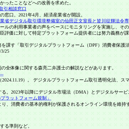
かったことなどへの改善を求めた。
取引相談窓口
窓口。2021年4月、経済産業省が開設。
業省デジタル取引環境整備室の仙田正文室長と皆川征輝法令専
ールの利用事業者の声をベースにモニタリングを実施し、その
臣評価に対して特定プラットフォーム提供者には努力義務が課
を課す「取引デジタルプラットフォーム（DPF）消費者保護法」
/25
ム規制の全体像に関する森亮二弁護士の解説などがあります。
―
296号（2024.11.19）。 デジタルプラットフォーム取引透
2023年以降にデジタル市場法（DMA）とデジタルサービス法（
のプラットフォーム規制」
より、消費者の基本的権利が保護されるオンライン環境を維持す
する準則など。