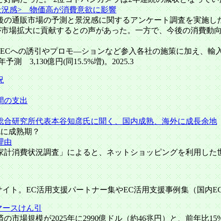
景況感> 物価高が消費意欲に影響
象に、今後の通販市場の予測と景況感に関するアンケート調査を実施
Xが市場拡大に貢献するとの声があった。一方で、今後の消費動
のECへの誘引やプロモ―ションなど参入各社の施策に加え、輸入
測 3,130億円(同15.5%増)。2025.3
況
間の支出
総合研究所代表本谷知彦氏に聞く、国内成熟、海外に成長余地
既に成熟期？
理由
022年家計消費状況調査」によると、ネットショッピングを利用した
イト。EC活用支援パートナー集やEC活用支援事例集（国内E
マースけん引
市場規模が2025年に2990億ドル（約46兆円）と、前年比