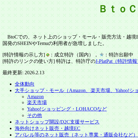
ＢｔｏＣ
BtoCでの、ネット上のショップ・モール・販売方法・越境
国発のSHEINやTemuの利用者が急増しました。
[特許情報の示し方]
：成立特許（国内），
：特許出願中
[特許のリンクの使い方] 特許は、特許庁の
J-PlatPat（特
最終更新: 2026.2.13
全体動向
大手ショップ・モール（Amazon、楽天市場、Yahoo!
Amazon
楽天市場
Yahoo!ショッピング・LOHACOなど
その他
ネットショップ開設/D2C支援サービス
海外向けネット販売・越境EC
アパレル等のネット販売（ネット専業・通販会社など）