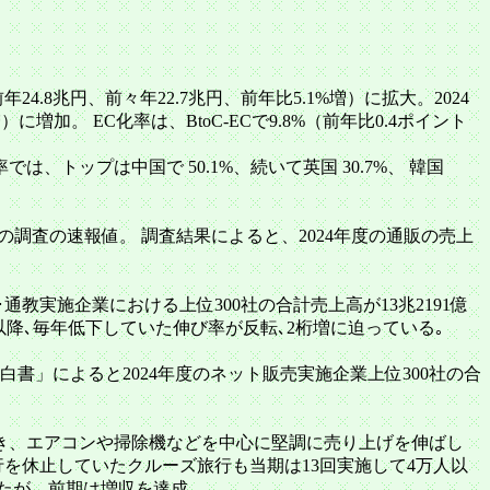
24.8兆円、前々年22.7兆円、前年比5.1%増）に拡大。2024
）に増加。 EC化率は、BtoC-ECで9.8%（前年比0.4ポイント
では、トップは中国で 50.1%、続いて英国 30.7%、 韓国
いての調査の速報値。 調査結果によると、2024年度の通販の売上
･通教実施企業における上位300社の合計売上高が13兆2191億
調査以降､毎年低下していた伸び率が反転､2桁増に迫っている｡
売白書」によると2024年度のネット販売実施企業上位300社の合
き続き、エアコンや掃除機などを中心に堅調に売り上げを伸ばし
を休止していたクルーズ旅行も当期は13回実施して4万人以
いたが、前期は増収を達成。