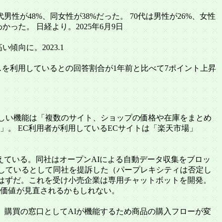
が48%、同女性が38%だった。 70代は男性が26%、女性
った。 日経より。2025年6月9日
傾向に。2023.1
ービスを利用しているとの回答割合が1年前と比べて7ポイント上昇
トで欲しい機能は「複数のサイト、ショップの価格や在庫をまとめ
。 EC利用者が利用しているECサイトは「楽天市場」
と考えている。同社はオープンAIによる自動データ収集をブロッ
回しているとして同社を提訴した（パープレキシティは否定し
くはずだ。これを受け小売企業は専用チャットボットを開発。
の価値が見直されるかもしれない。
こと。購買の窓口としてAIが機能するため商品の購入フローが変